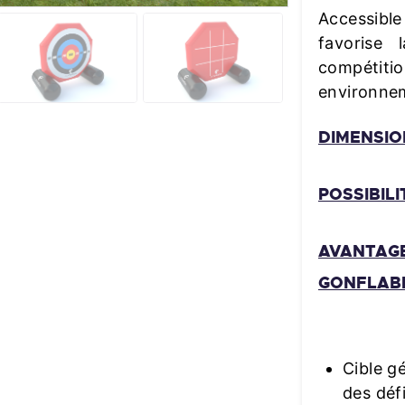
Accessible
favorise 
compétiti
environnem
DIMENSION
POSSIBIL
AVANTAGE
GONFLABL
Cible g
des déf