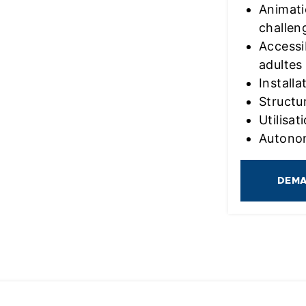
Animati
challen
Accessi
adultes
Installa
Structu
Utilisa
Autono
DEMA