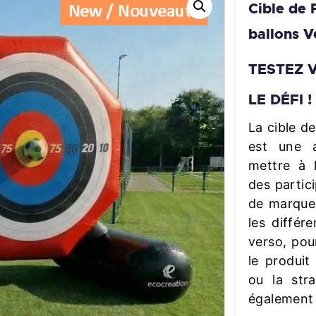
Cible de 
ballons V
TESTEZ 
LE DÉFI !
La cible d
est une a
mettre à l
des partic
de marque
les différ
verso, pou
le produi
ou la stra
également