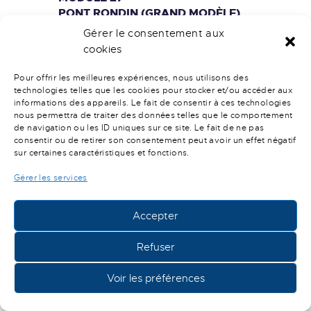
PONT RONDIN (GRAND MODÈLE)
Gérer le consentement aux
DEMANDER UN DEVIS SUR CE
cookies
PRODUIT
Pour offrir les meilleures expériences, nous utilisons des
technologies telles que les cookies pour stocker et/ou accéder aux
informations des appareils. Le fait de consentir à ces technologies
nous permettra de traiter des données telles que le comportement
de navigation ou les ID uniques sur ce site. Le fait de ne pas
consentir ou de retirer son consentement peut avoir un effet négatif
sur certaines caractéristiques et fonctions.
Gérer les services
Accepter
MODULE 28
PONT RONDIN (PETIT MODÈLE)
Refuser
DEMANDER UN DEVIS SUR CE
Voir les préférences
PRODUIT