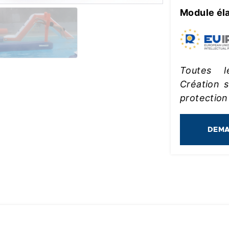
Module él
Toutes l
Création 
protection
DEMA