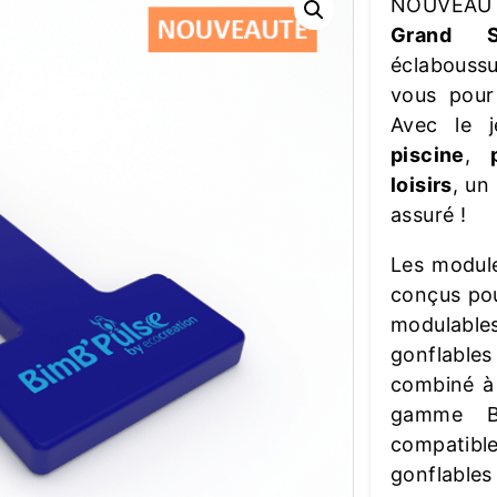
NOUVEAU
Grand S
éclaboussu
vous pour
Avec le j
piscine
,
loisirs
, un
assuré !
Les module
conçus pou
modulable
gonflable
combiné à 
gamme Bi
compatib
gonflables