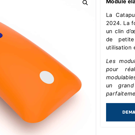
Module él
La Catapu
2024. La f
un clin d’
de petit
utilisation
Les modul
pour réa
modulable
un grand
parfaitemen
DEMA