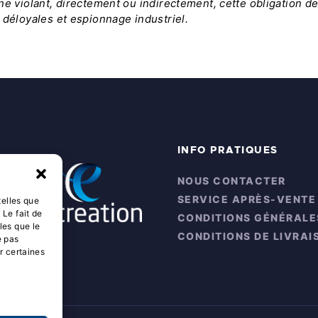
ne violant, directement ou indirectement, cette obligation d
 déloyales et espionnage industriel.
INFO PRATIQUES
NOUS CONTACTER
SERVICE APRÈS-VENTE
telles que
 Le fait de
CONDITIONS GÉNÉRALE
les que le
CONDITIONS DE LIVRAI
e pas
r certaines