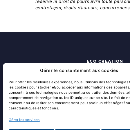
réserve le droit de poursuivre toute person
contrefaçon, droits d’auteurs, concurrences
ECO CREATION
Gérer le consentement aux cookies
ACCUEIL
QUI SOMMES-NOUS ?
Pour offrir les meilleures expériences, nous utilisons des technologies 
les cookies pour stocker et/ou accéder aux informations des appareils.
ACTUALITÉS
consentir à ces technologies nous permettra de traiter des données tel
SOLUTIONS SUR MESURE
comportement de navigation ou les ID uniques sur ce site. Le fait de n
consentir ou de retirer son consentement peut avoir un effet négatif su
caractéristiques et fonctions.
Gérer les services