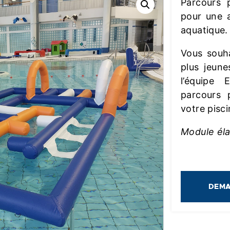
Parcours 
pour une a
aquatique.
Vous souha
plus jeun
l’équipe 
parcours 
votre pisci
Module él
DEMA